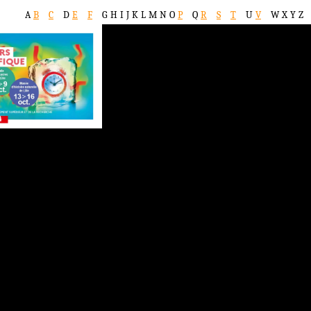
A
B
C
D
E
F
G
H
I
J
K
L
M
N
O
P
Q
R
S
T
U
V
W
X
Y
Z